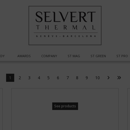
DY
AWARDS
COMPANY
ST MAG
ST GREEN
ST PRO
1
2
3
4
5
6
7
8
9
10
See products