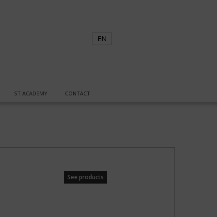
EN
ST ACADEMY
CONTACT
See products