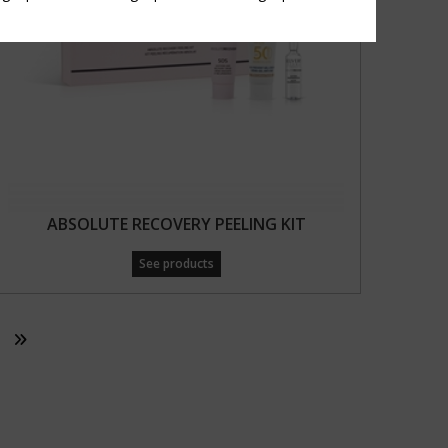
ABSOLUTE RECOVERY PEELING KIT
See products