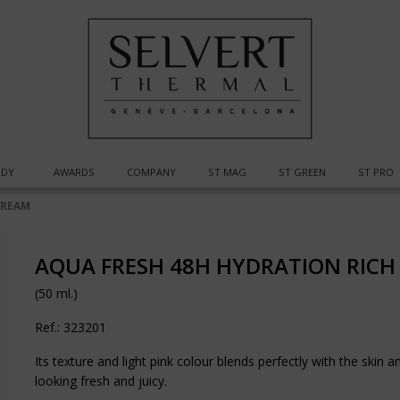
DY
AWARDS
COMPANY
ST MAG
ST GREEN
ST PRO
CREAM
AQUA FRESH 48H HYDRATION RICH
(50 ml.)
Ref.: 323201
Its texture and light pink colour blends perfectly with the skin a
looking fresh and juicy.