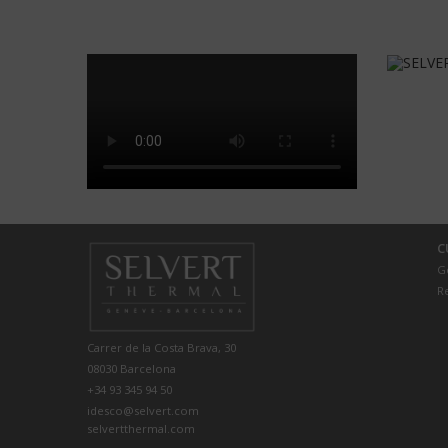
C
G
R
Carrer de la Costa Brava, 30
08030 Barcelona
+34 93 345 94 50
idesco@selvert.com
selvertthermal.com