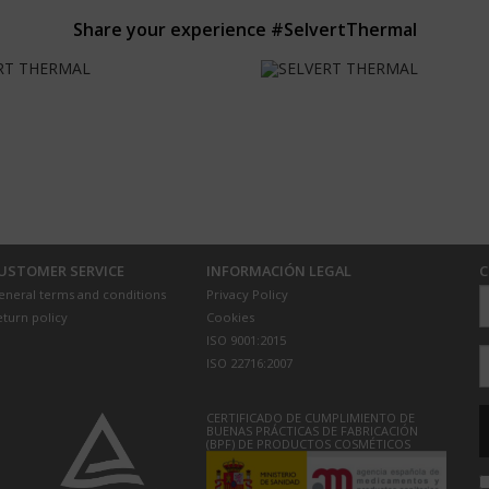
Share your experience #SelvertThermal
USTOMER SERVICE
INFORMACIÓN LEGAL
C
eneral terms and conditions
Privacy Policy
eturn policy
Cookies
ISO 9001:2015
ISO 22716:2007
CERTIFICADO DE CUMPLIMIENTO DE
BUENAS PRÁCTICAS DE FABRICACIÓN
(BPF) DE PRODUCTOS COSMÉTICOS