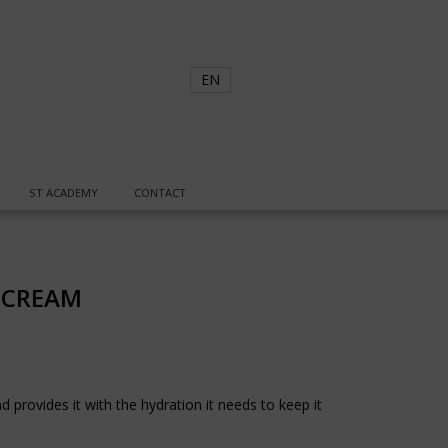
EN
ST ACADEMY
CONTACT
 CREAM
nd provides it with the hydration it needs to keep it