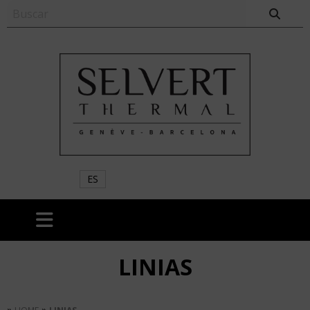
ES
LINIAS
»
»