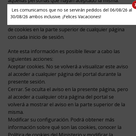
aquellas personas que hayan aceptado la misma.
Les comunicamos que no se servirán pedidos del 06/08/26 al
ACEPTACIÓN DE LA POLÍTICA DE COOKIES
30/08/26 ambos inclusive. ¡Felices Vacaciones!
PERITOSCOM muestra información sobre su Política
de cookies en la parte superior de cualquier página
con cada inicio de sesión.
Ante esta información es posible llevar a cabo las
siguientes acciones:
Aceptar cookies. No se volverá a visualizar este aviso
al acceder a cualquier página del portal durante la
presente sesión.
Cerrar. Se oculta el aviso en la presente página, pero
al acceder a cualquier otra página del portal se
volverá a mostrar el aviso en la parte superior de la
misma.
Modificar su configuración. Podrá obtener más
información sobre qué son las cookies, conocer la
Política de cookies del Ministerio y modificar la