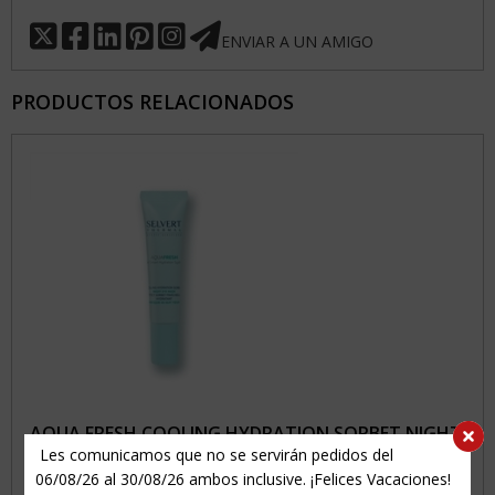
ENVIAR A UN AMIGO
PRODUCTOS RELACIONADOS
AQUA FRESH COOLING HYDRATION SORBET NIGHT
Les comunicamos que no se servirán pedidos del
EYE MASK
06/08/26 al 30/08/26 ambos inclusive. ¡Felices Vacaciones!