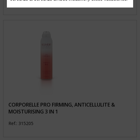
Ref.: 315210
CORPORELLE PRO FIRMING, ANTICELLULITE &
MOISTURISING 3 IN 1
Ref.: 315205